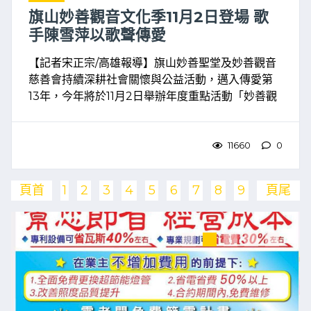
旗山妙善觀音文化季11月2日登場 歌
手陳雪萍以歌聲傳愛
【記者宋正宗/高雄報導】旗山妙善聖堂及妙善觀音
慈善會持續深耕社會關懷與公益活動，邁入傳愛第
13年，今年將於11月2日舉辦年度重點活動「妙善觀
音關懷鄉親文化季」，透過宗教信仰與文化藝術結
合，表達對地方鄉親的關懷與祝福。地址於旗山區
廣吉路13之 ...
11660
0
頁首
1
2
3
4
5
6
7
8
9
頁尾