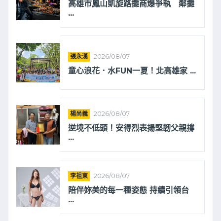
高雄市鳳山凱旋路攤商爆爭執 鄰攤
...
張永漢
2026/08/07
童心浪花．水FUN一夏！北高雄家 ...
楊尚義
2026/08/07
逆境不低頭！安得烈表揚堅韌父親撐
...
李祖東
2026/08/07
陪伴妳美的每一種姿態 持續引領台
...