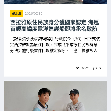
張永漢
2026/07/30
西拉雅原住民族身分獲國家認定 海巡
首艘高緯度遠洋巡護船即將承名啟航
【記者張永漢/高雄報導】行政院今（30）日正式核
定西拉雅族為原住民族，完成《平埔原住民族群身
分法》施行後首件民族核定程序，回應西拉雅族人
長年推動正名的期盼。而於前（28）日，以「西拉
雅」命名的我國首艘海巡高緯度遠洋巡護船「西拉
雅號」，亦完成 ...
3049
0