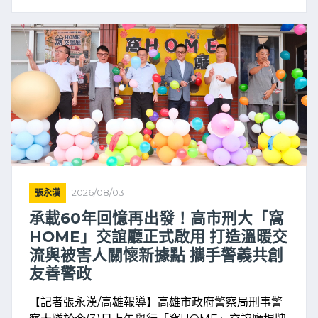
張永漢
2026/08/03
承載60年回憶再出發！高市刑大「窩
HOME」交誼廳正式啟用 打造溫暖交
流與被害人關懷新據點 攜手警義共創
友善警政
【記者張永漢/高雄報導】高雄市政府警察局刑事警