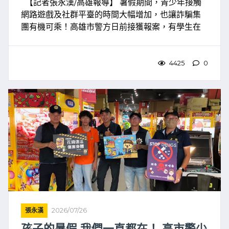
【記者張永漢/高雄報導】 暑假期間，青少年接觸
網路遊戲及社群平臺的時間大幅增加，也讓詐騙集
團有機可乘！高雄市警方日前接獲報案，有學生在
知名社群平臺「抖音（TikTok）」上，遭歹徒以
「免費贈送熱門遊戲《三角洲行動》高級帳號」為 ...
4425
0
張永漢
2026/07/26
孩子的暑假 我們一直都在！ 高市警少