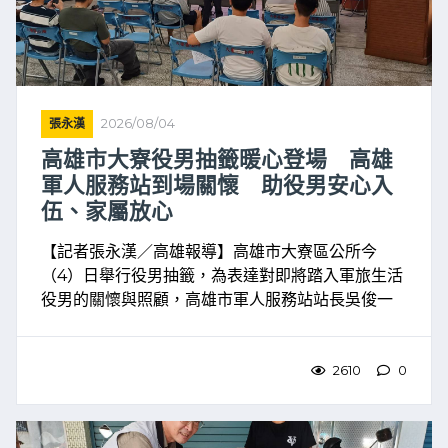
張永漢
2026/08/04
高雄市大寮役男抽籤暖心登場 高雄
軍人服務站到場關懷 助役男安心入
伍、家屬放心
【記者張永漢／高雄報導】高雄市大寮區公所今
（4）日舉行役男抽籤，為表達對即將踏入軍旅生活
役男的關懷與照顧，高雄市軍人服務站站長吳俊一
親赴現場，向役男及家屬介紹軍人之友社服務內
容，並說明入營服役相關資訊，協助役男提前了解
軍旅生活與自身權益，讓 ...
2610
0