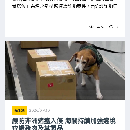
骨塔位」為名之新型態連環詐騙案件。#p1該詐騙集
團鎖定持有靈骨塔位及殯葬商品民眾，以高價收購
為誘餌，佯稱須加購「御○卡附生前契約」、「帝○○
座永久使 ...
3467
0
張永漢
2026/07/30
嚴防非洲豬瘟入侵 海關持續加強邊境
查緝豬肉及其製品