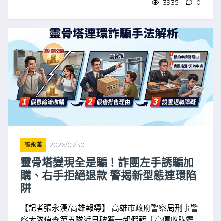
男安心服役、家屬更加 ...
3935
0
張永漢
2026/07/30
靈骨塔變現全是騙！詐團左手誘騙加
購、右手拒絕退款 警揭新型態連環陷
阱
【記者張永漢/高雄報導】 高雄市政府警察局刑事警
察大隊偵查第五隊近日破獲一起假藉「高價收購靈