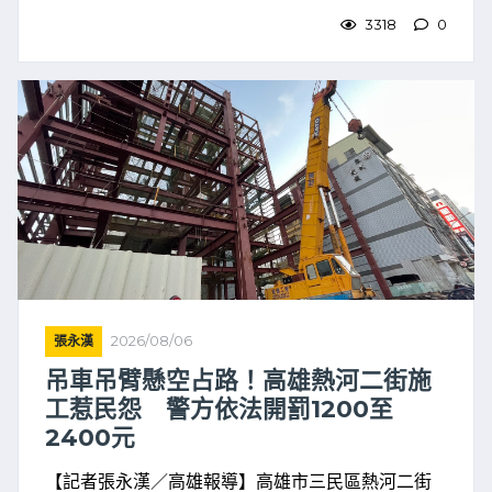
3318
0
張永漢
2026/08/06
吊車吊臂懸空占路！高雄熱河二街施
工惹民怨 警方依法開罰1200至
2400元
【記者張永漢／高雄報導】高雄市三民區熱河二街