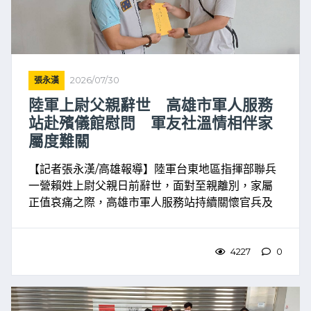
張永漢
2026/07/30
陸軍上尉父親辭世 高雄市軍人服務
站赴殯儀館慰問 軍友社溫情相伴家
屬度難關
【記者張永漢/高雄報導】陸軍台東地區指揮部聯兵
一營賴姓上尉父親日前辭世，面對至親離別，家屬
正值哀痛之際，高雄市軍人服務站持續關懷官兵及
眷屬，站長吳俊一於今（29）日前往殯儀館弔唁慰
問，並代表高雄市政府致贈慰問金，向家屬表達關
懷與慰問。吳俊一 ...
4227
0