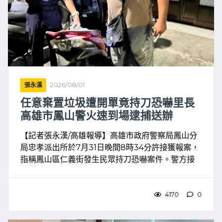
張永漢
2026/08/01
任意棄置垃圾遭開單竟持刀恐嚇里長
高雄市鳳山警火速到場逮捕送辦
【記者張永漢/高雄報導】高雄市政府警察局鳳山分
局忠孝派出所於7月31日晚間8時34分許接獲報案，
指稱鳳山區仁義街發生民眾持刀恐嚇案件。警方接
獲報案後，立即趕赴現場，即時控制現場狀況，展
現警方快速應處及維護治安的決心。警方初步調
查，50歲溫姓 ...
4170
0