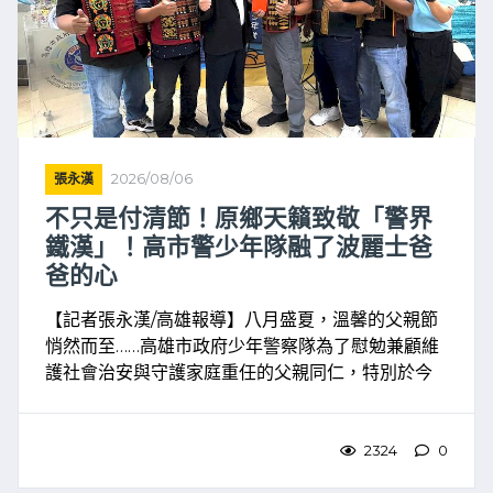
張永漢
2026/08/06
不只是付清節！原鄉天籟致敬「警界
鐵漢」！高市警少年隊融了波麗士爸
爸的心
【記者張永漢/高雄報導】八月盛夏，溫馨的父親節
悄然而至……高雄市政府少年警察隊為了慰勉兼顧維
護社會治安與守護家庭重任的父親同仁，特別於今
（6）日提前舉辦「不只是付清節，感謝有您」父親
節慶祝活動。有別於以往嚴謹的公 ...
2324
0