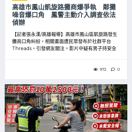
高雄市鳳山凱旋路攤商爆爭執 鄰攤
噪音爆口角 鳳警主動介入調查依法
偵辦
【記者張永漢/高雄報導】高雄市鳳山區凱旋路發生
攤商口角糾紛，相關畫面遭民眾發布於社群平台
Threads，引發網友關注。影片中疑有男子持安全
帽丟擲攤位，所幸現場未造成人員受傷。高雄市政
府警察局鳳山分局表示，警方除接獲當事人報案
外，也主動掌握 ...
972
0