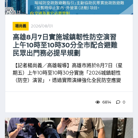
楊尚義
2026/08/01
高雄8月7日實施城鎮韌性防空演習
上午10時至10時30分全市配合避難
民眾出門務必提早規劃
【記者楊尚義／高雄報導】高雄市將於8月7日（星
期五）上午10時至10時30分實施「2026城鎮韌性
（防空）演習」，透過實際演練強化全民防空應變
能力與城市韌性。市府提醒，演習期間將實施相關
管制及疏散避難措施，民眾如當日上午有外出行
程，務必提前 ...
6814
0