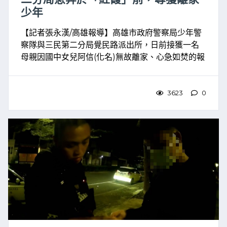
少年
【記者張永漢/高雄報導】高雄市政府警察局少年警
察隊與三民第二分局覺民路派出所，日前接獲一名
母親因國中女兒阿信(化名)無故離家、心急如焚的報
案。警方秉持視己如親的心態與精神，迅速啟動跨
單位的高效率尋找，在黃金時間內平安尋回少年，
用行動實踐了對 ...
3623
0