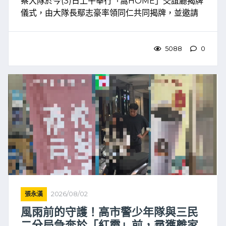
察大隊於今(3)日上午舉行「窩HOME」交誼廳揭牌
儀式，由大隊長鄢志豪率領同仁共同揭牌，並邀請
高雄市義勇刑事警察大隊大隊長陸炤廷、副大隊長
林峰旭及副大隊長洪振耀等3人蒞臨觀禮，共同見證
承載近60 ...
5088
0
張永漢
2026/08/02
風雨前的守護！高市警少年隊與三民
二分局急奔於「紅霞」前，尋獲離家