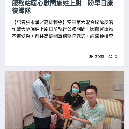
服務站暖心慰問施姓上尉 盼早日康
復歸隊
【記者張永漢／高雄報導】空軍第六混合聯隊反潛
作戰大隊施姓上尉日前執行公務期間，因搬運重物
不慎受傷，前往高雄國軍總醫院就診，經醫師檢查
後安排住院接受手術治療。高雄市軍人服務站接獲
單位聯繫及慰問申請後，幹事陳柏夆今（4）日特別
前往施上尉家中關懷 ...
3055
0