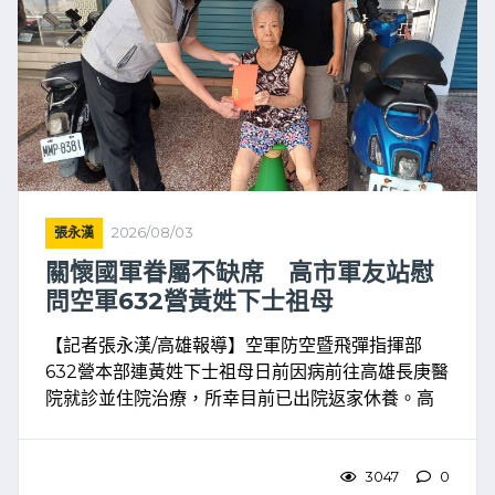
張永漢
2026/08/03
關懷國軍眷屬不缺席 高市軍友站慰
問空軍632營黃姓下士祖母
【記者張永漢/高雄報導】空軍防空暨飛彈指揮部
632營本部連黃姓下士祖母日前因病前往高雄長庚醫
院就診並住院治療，所幸目前已出院返家休養。高
雄市軍人服務站接獲單位聯繫申請後，立即啟動慰
助服務，幹事陳柏夆日前前往家中慰問並致贈慰問
金，表達關懷與祝 ...
3047
0