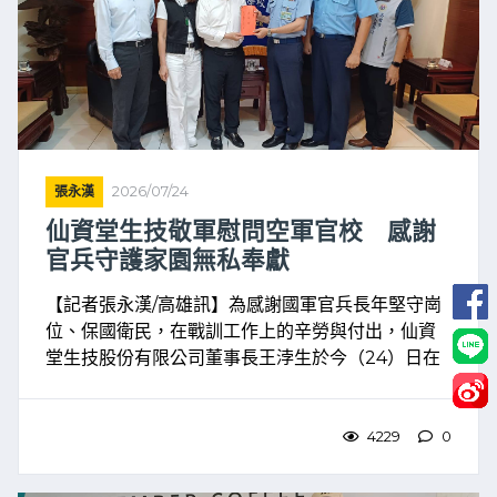
張永漢
2026/07/24
仙資堂生技敬軍慰問空軍官校 感謝
官兵守護家園無私奉獻
【記者張永漢/高雄訊】為感謝國軍官兵長年堅守崗
位、保國衛民，在戰訓工作上的辛勞與付出，仙資
堂生技股份有限公司董事長王浡生於今（24）日在
高雄市軍人服務站站長吳俊一陪同下，前往空軍軍
官學校實施敬軍慰問，向全體官兵表達誠摯敬意與
關懷。空軍軍官學 ...
4229
0