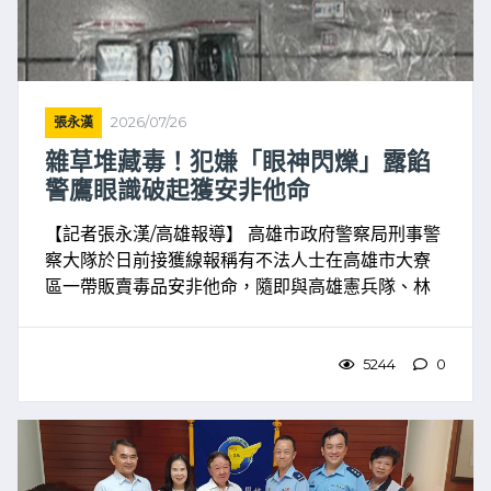
張永漢
2026/07/26
雜草堆藏毒！犯嫌「眼神閃爍」露餡
警鷹眼識破起獲安非他命
【記者張永漢/高雄報導】 高雄市政府警察局刑事警
察大隊於日前接獲線報稱有不法人士在高雄市大寮
區一帶販賣毒品安非他命，隨即與高雄憲兵隊、林
園分局組成專案小組共同調查，並在案件成熟之
際，向臺灣高雄地方法院聲請核發搜索票獲准，於
今年3月底展開收網 ...
5244
0