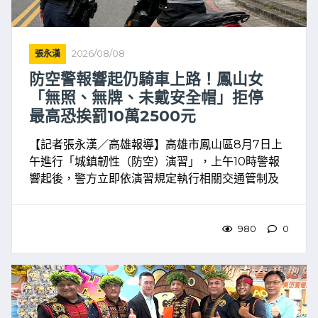
張永漢
2026/08/08
防空警報響起仍騎車上路！鳳山女
「無照、無牌、未戴安全帽」拒停
最高恐挨罰10萬2500元
【記者張永漢／高雄報導】高雄市鳳山區8月7日上
午進行「城鎮韌性（防空）演習」，上午10時警報
響起後，警方立即依演習規定執行相關交通管制及
勤務，提醒民眾配合防空避難措施。不過，警方執
勤期間卻發現一名女子仍騎乘機車行駛於曹公路，
且疑似未依規定停 ...
980
0