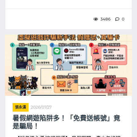
俊一親赴現場，向役男及家屬介紹軍人之友社各項
服務內容，並提醒入營服役前應注意事項及相關權
益，希望協助役男 ...
3486
0
張永漢
2026/07/27
暑假網遊陷阱多！「免費送帳號」竟
是騙局！