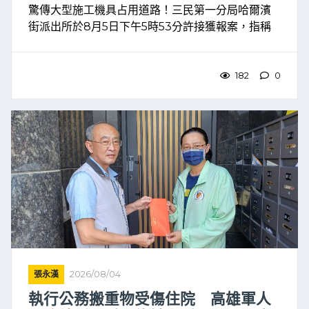
驚傳大型施工機具占用道路！三民第一分局哈爾濱
街派出所於8月5日下午5時53分許接獲報案，指稱
熱河二街346號前有大型機具施工占用道路，且吊車
吊臂懸掛空中，影響道路通行安全，警方獲報後立
即派員趕赴現 ...
182
0
張永漢
2026/08/04
執行公務搬重物受傷住院 高雄軍人