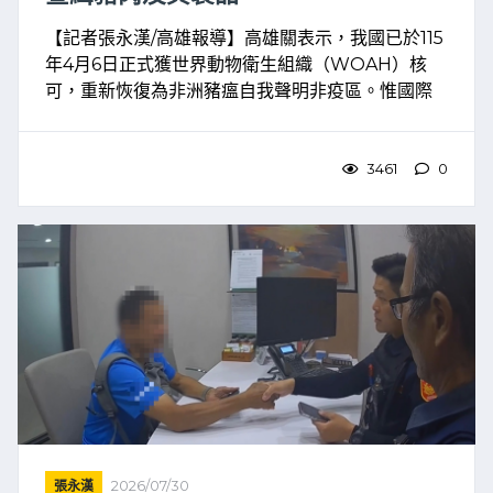
【記者張永漢/高雄報導】高雄關表示，我國已於115
年4月6日正式獲世界動物衛生組織（WOAH）核
可，重新恢復為非洲豬瘟自我聲明非疫區。惟國際
非洲豬瘟疫情依舊嚴峻，不論是出國旅遊攜帶、網
路跨境購買，或由海外親友郵寄肉粽、香腸及肉乾
等肉製品，皆 ...
3461
0
張永漢
2026/07/30