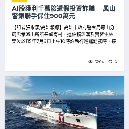
AI股獲利千萬險遭假投資詐騙 鳳山
警銀聯手保住900萬元
【記者張永漢/高雄報導】高雄市政府警察局鳳山分
局忠孝派出所所長盧育村、巡佐賴錦漢及實習生林
奕汝於115年7月9日上午10時許執行巡邏勤務時，接
獲轄內銀行通報，指稱一名民眾欲提領新臺幣900
萬元現金，因提領金額龐大且用途交代不清，懷疑
可能遭遇 ...
3204
0