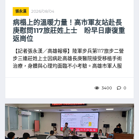
張永漢
2026/08/04
病榻上的溫暖力量！高市軍友站赴長
庚慰問117旅莊姓上士 盼早日康復重
返崗位
【記者張永漢／高雄報導】陸軍步兵第117旅步二營
步三連莊姓上士因病赴高雄長庚醫院接受移植手術
治療，身體與心理均面臨不小考驗。高雄市軍人服
務站獲悉後，立即啟動關懷慰助機制，幹事陳柏夆
今（4）日前往醫院探視慰問，並代表高雄市政府致
贈慰問金，為官 ...
3400
0