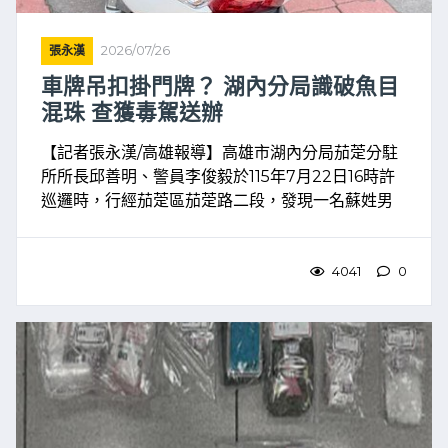
張永漢
2026/07/26
車牌吊扣掛門牌？ 湖內分局識破魚目
混珠 查獲毒駕送辦
【記者張永漢/高雄報導】高雄市湖內分局茄萣分駐
所所長邱善明、警員李俊毅於115年7月22日16時許
巡邏時，行經茄萣區茄萣路二段，發現一名蘇姓男
子(46歲)騎乘普通重型機車未懸掛車牌，竟以住家門
牌取代車牌懸掛於車尾，形跡可疑。 & ...
4041
0