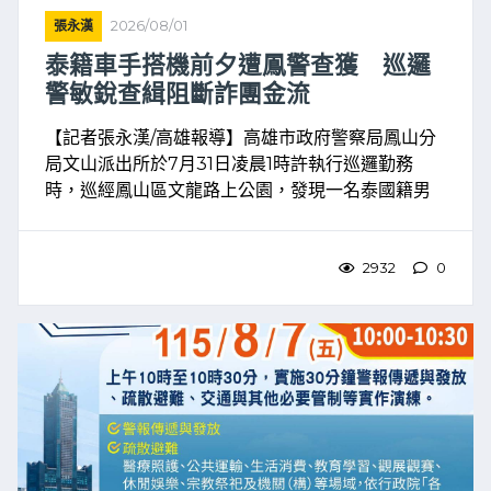
張永漢
2026/08/01
泰籍車手搭機前夕遭鳳警查獲 巡邏
警敏銳查緝阻斷詐團金流
【記者張永漢/高雄報導】高雄市政府警察局鳳山分
局文山派出所於7月31日凌晨1時許執行巡邏勤務
時，巡經鳳山區文龍路上公園，發現一名泰國籍男
子深夜獨自在公園整理背包，形跡可疑，員警立即
上前盤查，憑藉敏銳觀察力及細心查證，成功在犯
嫌搭機離境前查獲 ...
2932
0