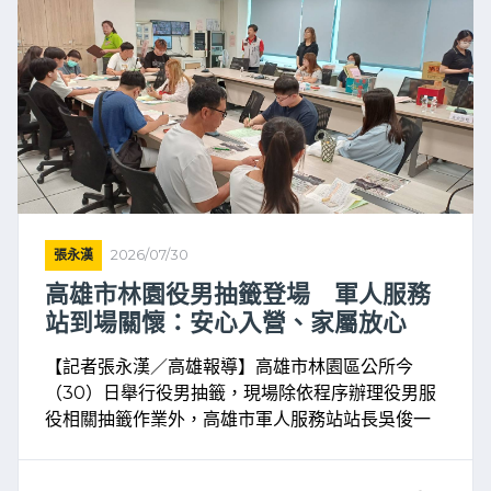
張永漢
2026/07/30
高雄市林園役男抽籤登場 軍人服務
站到場關懷：安心入營、家屬放心
【記者張永漢／高雄報導】高雄市林園區公所今
（30）日舉行役男抽籤，現場除依程序辦理役男服
役相關抽籤作業外，高雄市軍人服務站站長吳俊一
也親赴現場關懷，向即將踏入軍旅生涯的役男及家
屬說明軍人之友社服務內容與入營注意事項，讓役