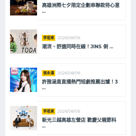
高雄洲際七夕限定企劃串聯款待心意
...
李祖東
2026/08/06
潮流、舒適同時在線！JINS 俐 ...
張永漢
2026/08/06
許雅涵直直播熱門短劇推薦出爐！3
...
李祖東
2026/08/06
新光三越高雄左營店 歡慶父親節科
...