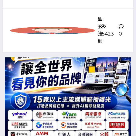
聖
玄
法
15423
0
師