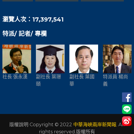
瀏覽人次：17,397,541
特派/ 記者/ 專欄
社長 張永漢
副社長 葉璟
副社長 葉國
特派員 楊尚
頤
華
義
版權說明 Copyright © 2022
中華海峽兩岸新聞報
. All
rights reserved.版權所有