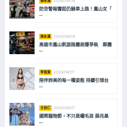
張永漢
2026/08/08
防空警報響起仍騎車上路！鳳山女「
...
張永漢
2026/08/08
高雄市鳳山凱旋路攤商爆爭執 鄰攤
...
李祖東
2026/08/07
陪伴妳美的每一種姿態 持續引領台
...
王伯仁
2026/08/07
國際寵物節，不只是曬毛孩 薛兆基
...