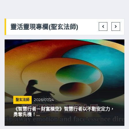
靈活靈現專欄(聖玄法師)
聖玄法師
2026/07/24
《智慧行者－財富橫空》智慧行者以不動安定力，
勇奪先機！...