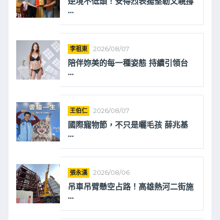
逆境不低頭！安得烈表揚堅韌父親撐
...
李祖東
2026/08/07
陪伴妳美的每一種姿態 持續引領台
...
王伯仁
2026/08/07
國際寵物節，不只是曬毛孩 薛兆基
...
張永漢
2026/08/06
吊車吊臂懸空占路！高雄熱河二街施
...