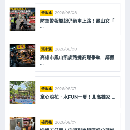
張永漢
2026/08/08
防空警報響起仍騎車上路！鳳山女「
...
張永漢
2026/08/08
高雄市鳳山凱旋路攤商爆爭執 鄰攤
...
張永漢
2026/08/07
童心浪花．水FUN一夏！北高雄家 ...
楊尚義
2026/08/07