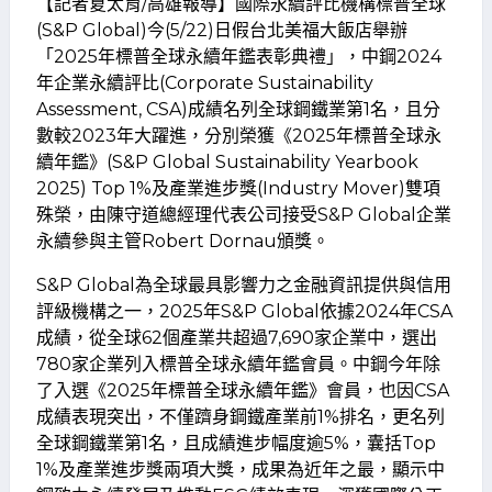
【記者夏太育/高雄報導】國際永續評比機構標普全球
(S&P Global)今(5/22)日假台北美福大飯店舉辦
「2025年標普全球永續年鑑表彰典禮」，中鋼2024
年企業永續評比(Corporate Sustainability
Assessment, CSA)成績名列全球鋼鐵業第1名，且分
數較2023年大躍進，分別榮獲《2025年標普全球永
續年鑑》(S&P Global Sustainability Yearbook
2025) Top 1%及產業進步獎(Industry Mover)雙項
殊榮，由陳守道總經理代表公司接受S&P Global企業
永續參與主管Robert Dornau頒獎。
S&P Global為全球最具影響力之金融資訊提供與信用
評級機構之一，2025年S&P Global依據2024年CSA
成績，從全球62個產業共超過7,690家企業中，選出
780家企業列入標普全球永續年鑑會員。中鋼今年除
了入選《2025年標普全球永續年鑑》會員，也因CSA
成績表現突出，不僅躋身鋼鐵產業前1%排名，更名列
全球鋼鐵業第1名，且成績進步幅度逾5%，囊括Top
1%及產業進步獎兩項大獎，成果為近年之最，顯示中