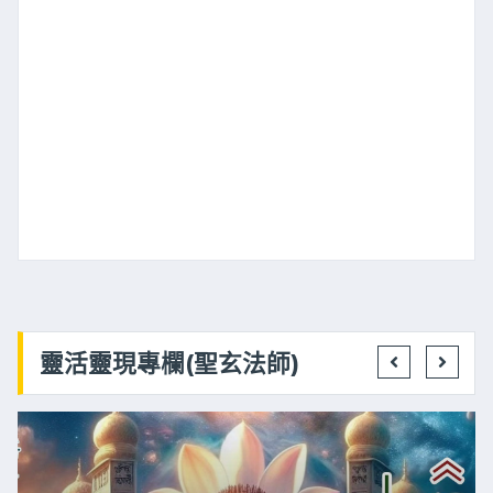
靈活靈現專欄(聖玄法師)