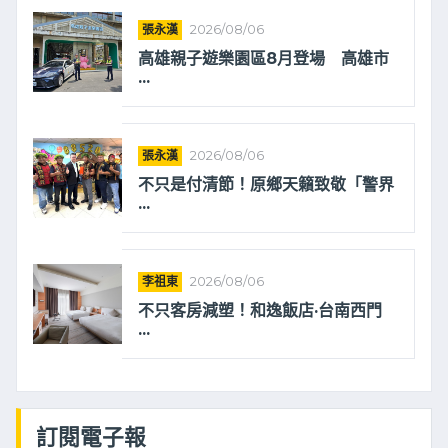
張永漢
2026/08/06
高雄親子遊樂園區8月登場 高雄市
...
張永漢
2026/08/06
不只是付清節！原鄉天籟致敬「警界
...
李祖東
2026/08/06
不只客房減塑！和逸飯店·台南西門
...
訂閱電子報