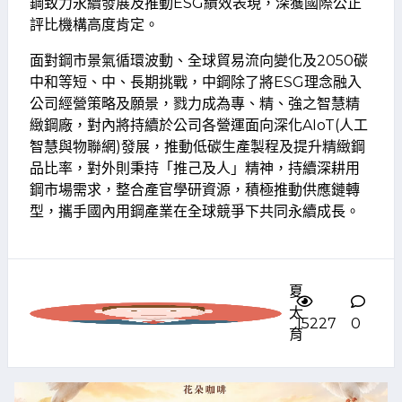
鋼致力永續發展及推動ESG績效表現，深獲國際公正
評比機構高度肯定。
面對鋼市景氣循環波動、全球貿易流向變化及2050碳
中和等短、中、長期挑戰，中鋼除了將ESG理念融入
公司經營策略及願景，戮力成為專、精、強之智慧精
緻鋼廠，對內將持續於公司各營運面向深化AIoT(人工
智慧與物聯網)發展，推動低碳生產製程及提升精緻鋼
品比率，對外則秉持「推己及人」精神，持續深耕用
鋼市場需求，整合產官學研資源，積極推動供應鏈轉
型，攜手國內用鋼產業在全球競爭下共同永續成長。
夏
太
15227
0
育