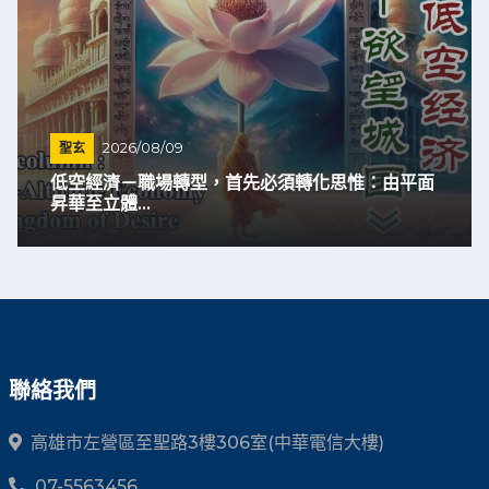
聖玄
2026/08/09
低空經濟－職場轉型，首先必須轉化思惟：由平面
昇華至立體...
聯絡我們
高雄市左營區至聖路3樓306室(中華電信大樓)
07-5563456