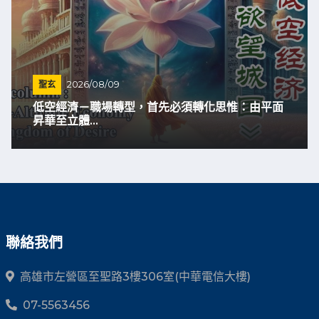
聖玄
2026/08/09
低空經濟－職場轉型，首先必須轉化思惟：由平面
昇華至立體...
聯絡我們
高雄市左營區至聖路3樓306室(中華電信大樓)
07-5563456