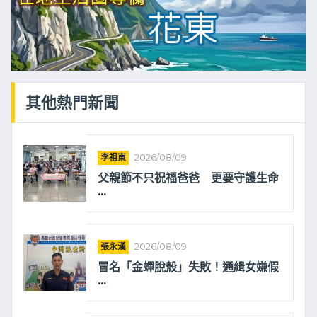
其他熱門新聞
李祖東
2026/08/09
父親節不只祝福爸爸 更要守護生命
...
張永漢
2026/08/09
冒名「金蟬脫殼」失敗！通緝女嫌假
...