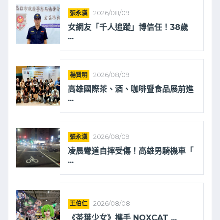
張永漢
2026/08/09
女網友「千人追蹤」博信任！38歲
...
楊賢明
2026/08/09
高雄國際茶、酒、咖啡暨食品展前進
...
張永漢
2026/08/09
凌晨彎道自摔受傷！高雄男騎機車「
...
王伯仁
2026/08/08
《茶葉少女》攜手 NOXCAT ...