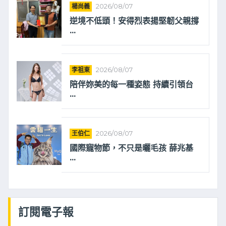
楊尚義
2026/08/07
逆境不低頭！安得烈表揚堅韌父親撐
...
李祖東
2026/08/07
陪伴妳美的每一種姿態 持續引領台
...
王伯仁
2026/08/07
國際寵物節，不只是曬毛孩 薛兆基
...
訂閱電子報