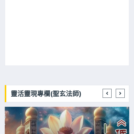
靈活靈現專欄(聖玄法師)