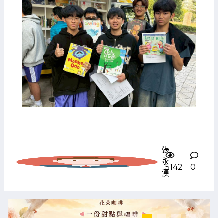
張
永
5142
0
漢