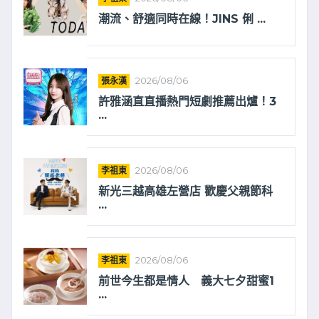
潮流、舒適同時在線！JINS 俐 ...
張永漢
2026/08/06
許雅涵直直播熱門短劇推薦出爐！3
...
李祖東
2026/08/06
新光三越高雄左營店 歡慶父親節科
...
李祖東
2026/08/06
前世今生都是情人 義大七夕甜蜜1
...