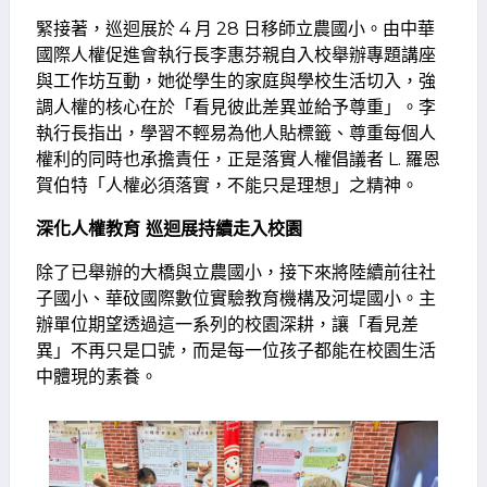
緊接著，巡迴展於 4 月 28 日移師立農國小。由中華
國際人權促進會執行長李惠芬親自入校舉辦專題講座
與工作坊互動，她從學生的家庭與學校生活切入，強
調人權的核心在於「看見彼此差異並給予尊重」。李
執行長指出，學習不輕易為他人貼標籤、尊重每個人
權利的同時也承擔責任，正是落實人權倡議者 L. 羅恩
賀伯特「人權必須落實，不能只是理想」之精神。
深化人權教育 巡迴展持續走入校園
除了已舉辦的大橋與立農國小，接下來將陸續前往社
子國小、華砇國際數位實驗教育機構及河堤國小。主
辦單位期望透過這一系列的校園深耕，讓「看見差
異」不再只是口號，而是每一位孩子都能在校園生活
中體現的素養。