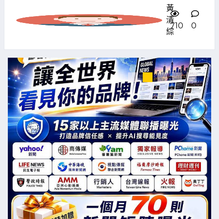
黃
清
710
0
綜