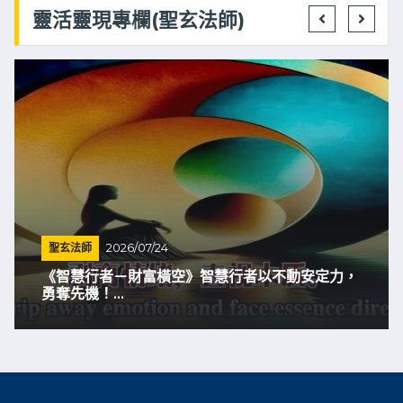
靈活靈現專欄(聖玄法師)
聖玄法師
2026/07/24
《智慧行者－財富橫空》智慧行者以不動安定力，
勇奪先機！...