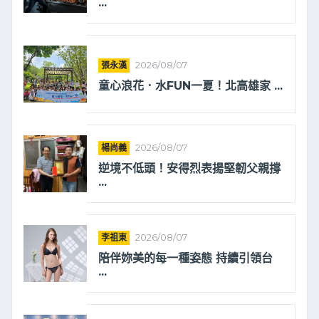
...
張永漢
2026/08/07
童心浪花．水FUN一夏！北高雄家 ...
楊尚義
2026/08/07
逆境不低頭！安得烈表揚堅韌父親撐
...
李祖東
2026/08/07
陪伴妳美的每一種姿態 持續引領台
...