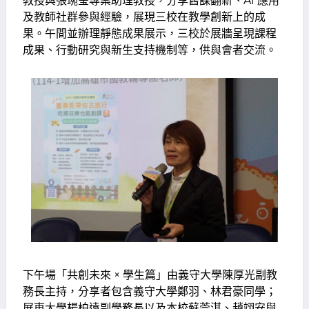
教授與張琬瑩專案助理教授，分享舊課翻新、AI 應用
及教師社群參與經驗，展現三校在教學創新上的成
果。午間並辦理靜態成果展示，三校於展牆呈現課程
成果、行動研究與新生支持機制等，供與會者交流。
下午場「共創未來 × 學生篇」由義守大學陳厚光副教
務長主持，分享者包含義守大學鄭羽、林君豪同學；
屏東大學楊柏遠副學務長以及本校蘇莞淇、趙翊安與