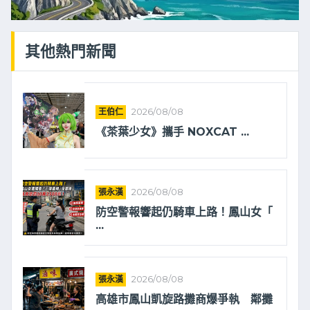
其他熱門新聞
王伯仁
2026/08/08
《茶葉少女》攜手 NOXCAT ...
張永漢
2026/08/08
防空警報響起仍騎車上路！鳳山女「
...
張永漢
2026/08/08
高雄市鳳山凱旋路攤商爆爭執 鄰攤