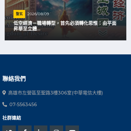
聖玄
2026/08/09
面
高頻共振—共榮共贏…...
聯絡我們
高雄市左營區至聖路3樓306室(中華電信大樓)
07-5563456
社群連結