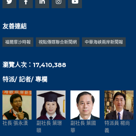
友善連結
福爾摩沙時報
視點傳媒聯合新聞網
中華海峽兩岸新聞報
瀏覽人次：17,410,388
特派/ 記者/ 專欄
社長 張永漢
副社長 葉璟
副社長 葉國
特派員 楊尚
頤
華
義