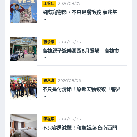
王伯仁
2026/08/07
國際寵物節，不只是曬毛孩 薛兆基
...
張永漢
2026/08/06
高雄親子遊樂園區8月登場 高雄市
...
張永漢
2026/08/06
不只是付清節！原鄉天籟致敬「警界
...
李祖東
2026/08/06
不只客房減塑！和逸飯店·台南西門
...