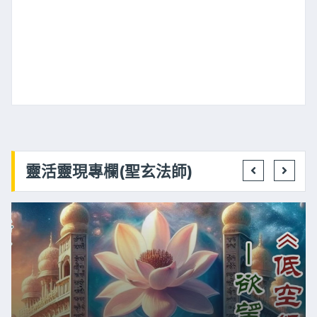
靈活靈現專欄(聖玄法師)