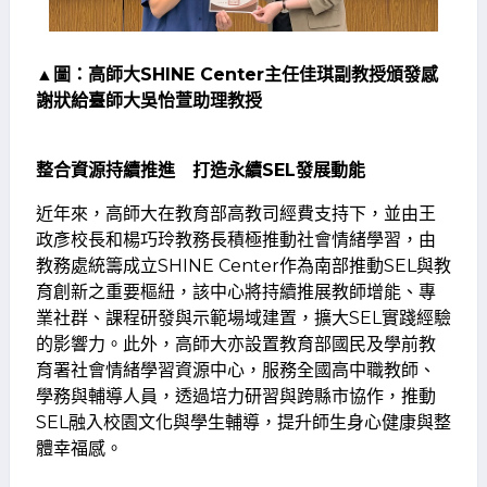
▲圖：高師大SHINE Center主任佳琪副教授頒發感
謝狀給臺師大吳怡萱助理教授
整合資源持續推進 打造永續SEL發展動能
近年來，高師大在教育部高教司經費支持下，並由王
政彥校長和楊巧玲教務長積極推動社會情緒學習，由
教務處統籌成立SHINE Center作為南部推動SEL與教
育創新之重要樞紐，該中心將持續推展教師增能、專
業社群、課程研發與示範場域建置，擴大SEL實踐經驗
的影響力。此外，高師大亦設置教育部國民及學前教
育署社會情緒學習資源中心，服務全國高中職教師、
學務與輔導人員，透過培力研習與跨縣市協作，推動
SEL融入校園文化與學生輔導，提升師生身心健康與整
體幸福感。