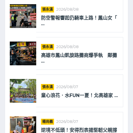
張永漢
2026/08/08
防空警報響起仍騎車上路！鳳山女「
...
張永漢
2026/08/08
高雄市鳳山凱旋路攤商爆爭執 鄰攤
...
張永漢
2026/08/07
童心浪花．水FUN一夏！北高雄家 ...
楊尚義
2026/08/07
逆境不低頭！安得烈表揚堅韌父親撐