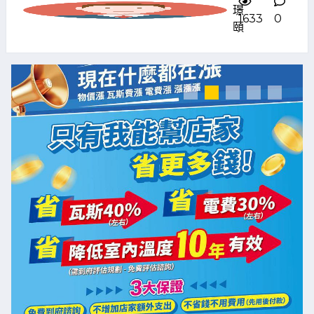
璟
1633
0
頤