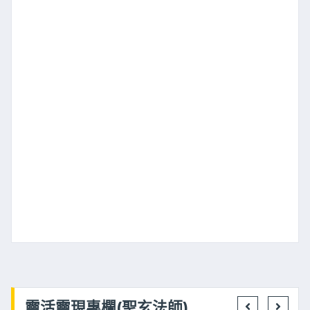
靈活靈現專欄(聖玄法師)