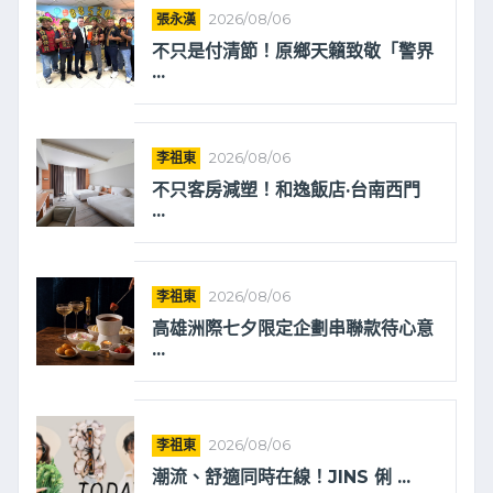
張永漢
2026/08/06
不只是付清節！原鄉天籟致敬「警界
...
李祖東
2026/08/06
不只客房減塑！和逸飯店·台南西門
...
李祖東
2026/08/06
高雄洲際七夕限定企劃串聯款待心意
...
李祖東
2026/08/06
潮流、舒適同時在線！JINS 俐 ...