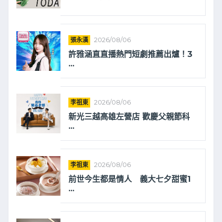
張永漢
2026/08/06
許雅涵直直播熱門短劇推薦出爐！3
...
李祖東
2026/08/06
新光三越高雄左營店 歡慶父親節科
...
李祖東
2026/08/06
前世今生都是情人 義大七夕甜蜜1
...