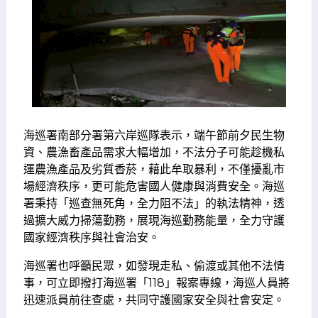
海巡署南部分署第六岸巡隊表示，端午節前夕民生物
資、農漁畜產品需求大幅增加，不法分子可能趁機私
運農漁產品及劣質香菸，藉此牟取暴利，不僅擾亂市
場經濟秩序，更可能危害國人健康與消費安全。海巡
署秉持「巡查無死角，全力阻不法」的執法精神，透
過擴大威力掃蕩勤務，展現海巡勤務能量，全力守護
國家經濟秩序與社會治安。
海巡署也呼籲民眾，如發現走私、偷渡或其他不法情
事，可立即撥打海巡署「118」報案專線，海巡人員將
迅速派員前往查處，共同守護國家安全與社會安定。