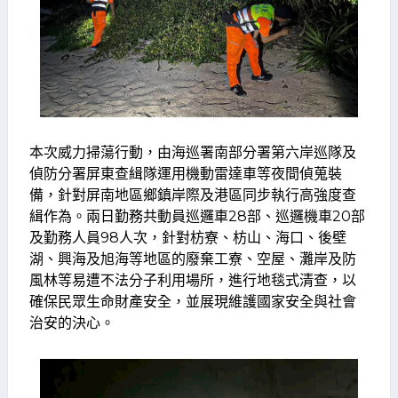
本次威力掃蕩行動，由海巡署南部分署第六岸巡隊及
偵防分署屏東查緝隊運用機動雷達車等夜間偵蒐裝
備，針對屏南地區鄉鎮岸際及港區同步執行高強度查
緝作為。兩日勤務共動員巡邏車28部、巡邏機車20部
及勤務人員98人次，針對枋寮、枋山、海口、後壁
湖、興海及旭海等地區的廢棄工寮、空屋、灘岸及防
風林等易遭不法分子利用場所，進行地毯式清查，以
確保民眾生命財產安全，並展現維護國家安全與社會
治安的決心。