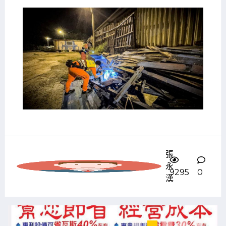
張
永
9295
0
漢