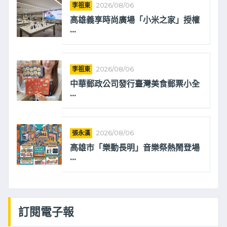
李祖東
2026/08/06
高雄義享時尚廣場「小米之家」授權
...
李祖東
2026/08/06
中華郵政公司發行臺灣美食郵票小全
...
張永漢
2026/08/06
高雄市「樂動長明」音樂祭熱鬧登場
...
訂閱電子報