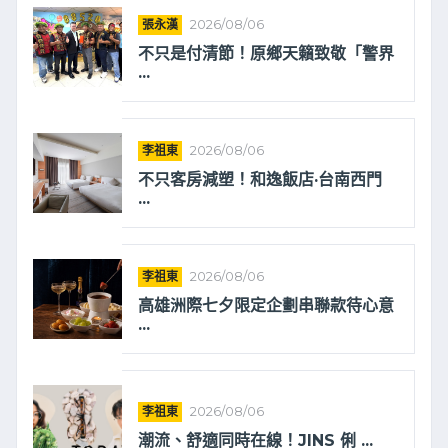
張永漢
2026/08/06
不只是付清節！原鄉天籟致敬「警界
...
李祖東
2026/08/06
不只客房減塑！和逸飯店·台南西門
...
李祖東
2026/08/06
高雄洲際七夕限定企劃串聯款待心意
...
李祖東
2026/08/06
潮流、舒適同時在線！JINS 俐 ...