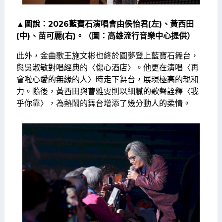
▲圖說：2026藍寶石演唱會由侯怡君(左)、黃西田
(中)、苗可麗(右)。（圖：高雄流行音樂中心提供）
此外，金曲歌王施文彬也終於圓夢登上藍寶石舞台，
與吳淑敏對唱經典的〈傷心酒店〉。他更在演唱〈再
會啦心愛的無緣的人〉時走下舞台，展現極高的親和
力。隨後，黃西田與曹雅雯則以細膩的歌聲詮釋〈我
乎你靠〉，為熱鬧的舞台增添了幾分動人的柔情。