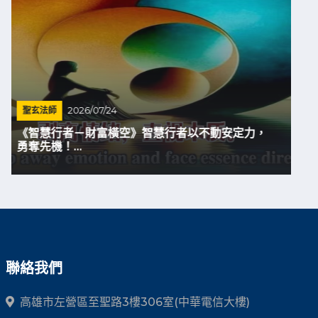
聖玄法師
2026/07/24
與煩惱說再見—清明睿智...
聯絡我們
高雄市左營區至聖路3樓306室(中華電信大樓)