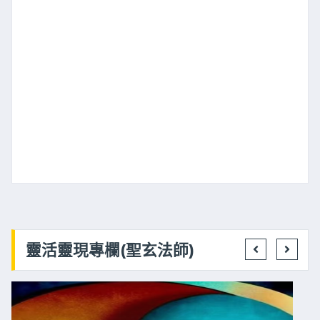
靈活靈現專欄(聖玄法師)