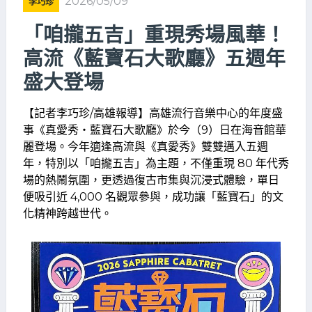
2026/05/09
李巧珍
「咱攏五吉」重現秀場風華！
高流《藍寶石大歌廳》五週年
盛大登場
【記者李巧珍/高雄報導】高雄流行音樂中心的年度盛
事《真愛秀・藍寶石大歌廳》於今（9）日在海音館華
麗登場。今年適逢高流與《真愛秀》雙雙邁入五週
年，特別以「咱攏五吉」為主題，不僅重現 80 年代秀
場的熱鬧氛圍，更透過復古市集與沉浸式體驗，單日
便吸引近 4,000 名觀眾參與，成功讓「藍寶石」的文
化精神跨越世代。