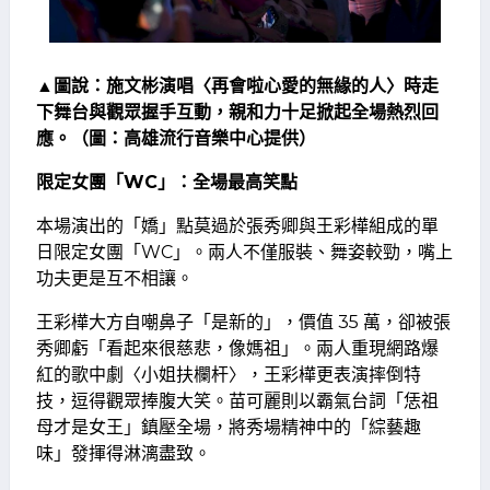
▲圖說：施文彬演唱〈再會啦心愛的無緣的人〉時走
下舞台與觀眾握手互動，親和力十足掀起全場熱烈回
應。（圖：高雄流行音樂中心提供）
限定女團「WC
」：全場最高笑點
本場演出的「嬌」點莫過於張秀卿與王彩樺組成的單
日限定女團「WC」。兩人不僅服裝、舞姿較勁，嘴上
功夫更是互不相讓。
王彩樺大方自嘲鼻子「是新的」，價值 35 萬，卻被張
秀卿虧「看起來很慈悲，像媽祖」。兩人重現網路爆
紅的歌中劇〈小姐扶欄杆〉，王彩樺更表演摔倒特
技，逗得觀眾捧腹大笑。苗可麗則以霸氣台詞「恁祖
母才是女王」鎮壓全場，將秀場精神中的「綜藝趣
味」發揮得淋漓盡致。