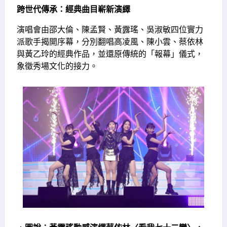
跨世代傳承：經典曲目嶄新演繹
演唱會由邵大倫、陳孟賢、黃露瑤、吳淑敏四位實力
派歌手揭開序幕，分別翻唱高凌風、陳小雲、蔡依林
與黃乙玲的經典作品，並還原傳統的「報幕」儀式，
象徵秀場文化的接力。