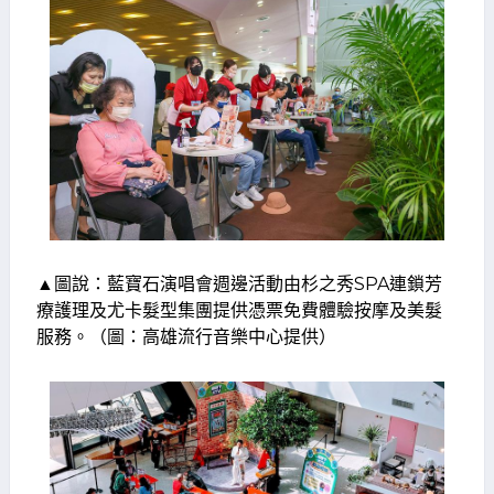
▲圖說：藍寶石演唱會週邊活動由杉之秀SPA連鎖芳
療護理及尤卡髮型集團提供憑票免費體驗按摩及美髮
服務。（圖：高雄流行音樂中心提供）