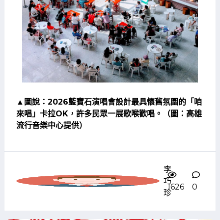
▲圖說：2026藍寶石演唱會設計最具懷舊氛圍的「咱
來唱」卡拉OK，許多民眾一展歌喉歡唱。（圖：高雄
流行音樂中心提供）
李
巧
1626
0
珍