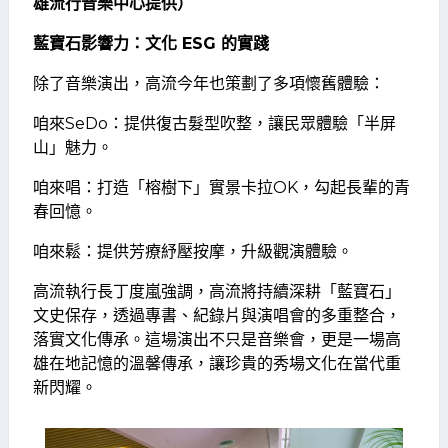
雄流行音樂中心提供）
藍寶石影響力：文化 ESG
的實踐
除了音樂演出，高流今年也策劃了多項懷舊體驗：
咱來SeDo：提供復古髮型吹整，讓民眾體驗「半屏
山」魅力。
咱來唱：打造「榕樹下」實景卡拉OK，勾起長輩的青
春回憶。
咱來鬆：提供芳療紓壓按摩，升級觀演體驗。
高流執行長丁度嵐強調，高流將持續深耕「藍寶石」
文史保存，透過專書、紀錄片與演唱會的多重整合，
落實文化傳承。這場演出不只是音樂會，更是一場高
雄在地記憶的溫馨傳承，讓珍貴的秀場文化在當代重
新閃耀。