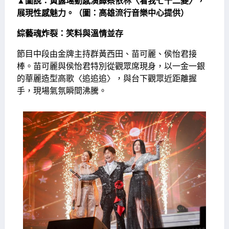
▲圖說：黃露瑤動感演繹蔡依林〈看我七十二變〉，
展現性感魅力。（圖：高雄流行音樂中心提供）
綜藝魂炸裂：笑料與溫情並存
節目中段由金牌主持群黃西田、苗可麗、侯怡君接
棒。苗可麗與侯怡君特別從觀眾席現身，以一金一銀
的華麗造型高歌〈追追追〉，與台下觀眾近距離握
手，現場氣氛瞬間沸騰。