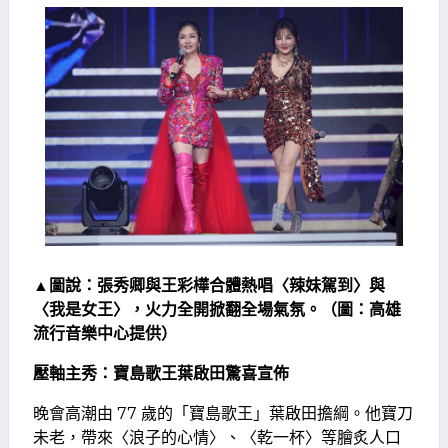
▲圖說：張秀卿與王彩樺合體熱唱〈辣妹駕到〉與
〈我是女王〉，火力全開掀翻全場氣氛。（圖：高雄
流行音樂中心提供）
壓軸主秀：寶島歌王葉啟田驚喜宣佈
晚會高潮由 77 歲的「寶島歌王」葉啟田擔綱。他寶刀
未老，帶來〈浪子的心情〉、〈乾一杯〉等膾炙人口