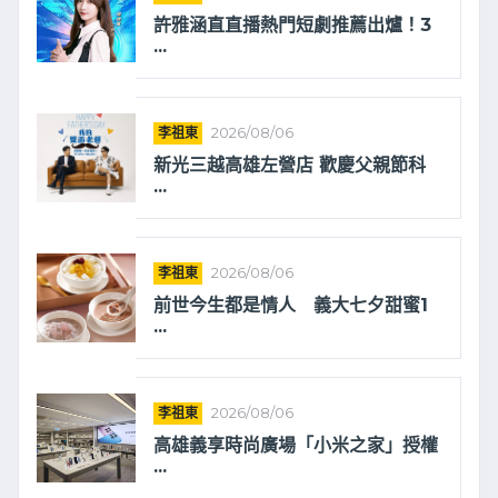
許雅涵直直播熱門短劇推薦出爐！3
...
李祖東
2026/08/06
新光三越高雄左營店 歡慶父親節科
...
李祖東
2026/08/06
前世今生都是情人 義大七夕甜蜜1
...
李祖東
2026/08/06
高雄義享時尚廣場「小米之家」授權
...