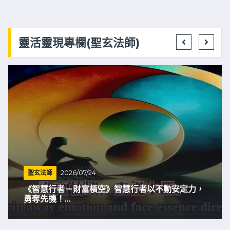
靈活靈現專欄(聖玄法師)
聖玄法師
2026/07/24
《智慧行者－財富橫空》智慧行者以不動安定力，
勇奪先機！...