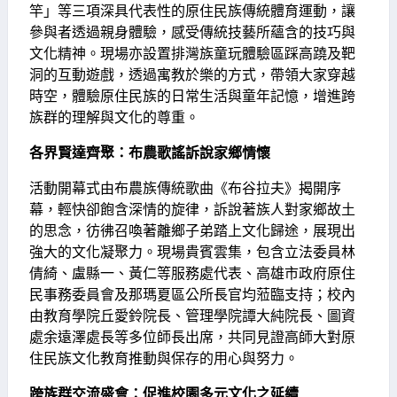
竿」等三項深具代表性的原住民族傳統體育運動，讓
參與者透過親身體驗，感受傳統技藝所蘊含的技巧與
文化精神。現場亦設置排灣族童玩體驗區踩高蹺及靶
洞的互動遊戲，透過寓教於樂的方式，帶領大家穿越
時空，體驗原住民族的日常生活與童年記憶，增進跨
族群的理解與文化的尊重。
各界賢達齊聚：布農歌謠訴說家鄉情懷
活動開幕式由布農族傳統歌曲《布谷拉夫》揭開序
幕，輕快卻飽含深情的旋律，訴說著族人對家鄉故土
的思念，彷彿召喚著離鄉子弟踏上文化歸途，展現出
強大的文化凝聚力。現場貴賓雲集，包含立法委員林
倩綺、盧縣一、黃仁等服務處代表、高雄市政府原住
民事務委員會及那瑪夏區公所長官均蒞臨支持；校內
由教育學院丘愛鈴院長、管理學院譚大純院長、圖資
處余遠澤處長等多位師長出席，共同見證高師大對原
住民族文化教育推動與保存的用心與努力。
跨族群交流盛會：促進校園多元文化之延續