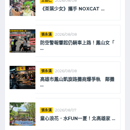
王伯仁
2026/08/08
《茶葉少女》攜手 NOXCAT ...
張永漢
2026/08/08
防空警報響起仍騎車上路！鳳山女「
...
張永漢
2026/08/08
高雄市鳳山凱旋路攤商爆爭執 鄰攤
...
張永漢
2026/08/07
童心浪花．水FUN一夏！北高雄家 ...