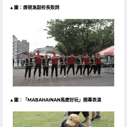
▲圖：唐硯漁副校長致詞
▲圖：「MABAHAINAN馬麽好玩」開幕表演