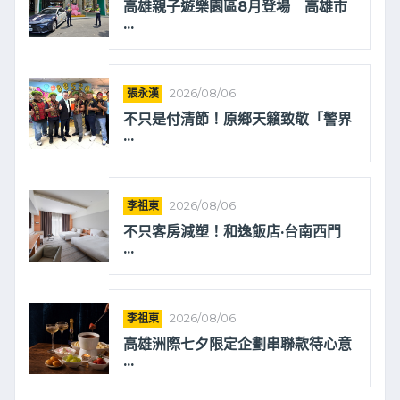
高雄親子遊樂園區8月登場 高雄市
...
張永漢
2026/08/06
不只是付清節！原鄉天籟致敬「警界
...
李祖東
2026/08/06
不只客房減塑！和逸飯店·台南西門
...
李祖東
2026/08/06
高雄洲際七夕限定企劃串聯款待心意
...