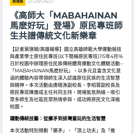
2026/04/21
葉璟頤
《高師大「MABAHAINAN
馬麽好玩」登場》原民專班師
生共譜傳統文化新樂章
【記者葉璟頤/高雄報導】國立高雄師範大學運動競技
與產業學士原住民專班(以下簡稱原民專班)115年4月16
日於校園中辦理原住民族傳統體育運動文化體驗活動--
「MABAHAINAN馬麽好玩」，以多元且富含文化意
涵的體驗內容帶領師生深入認識原住民族的生活智慧
與精神。本次活動由唐硯漁副校長、李昭蓉副校長及
原民專班陳膺成主任共同主持，現場氣氛熱絡，吸引
眾多師生及社區民眾熱情參與，成功將原民文化深植
校園。
躍動傳統技藝：從擲矛到排灣童玩的生活智慧
本次活動特別規劃「擲矛」、「頂上功夫」及「推