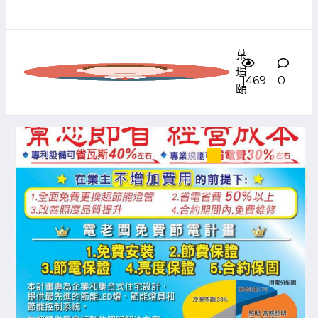
葉
璟
1469
0
頤