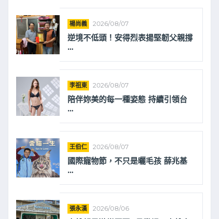
楊尚義
2026/08/07
逆境不低頭！安得烈表揚堅韌父親撐
...
李祖東
2026/08/07
陪伴妳美的每一種姿態 持續引領台
...
王伯仁
2026/08/07
國際寵物節，不只是曬毛孩 薛兆基
...
張永漢
2026/08/06