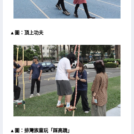
▲圖：頂上功夫
▲
圖：排灣族童玩「踩高蹺」