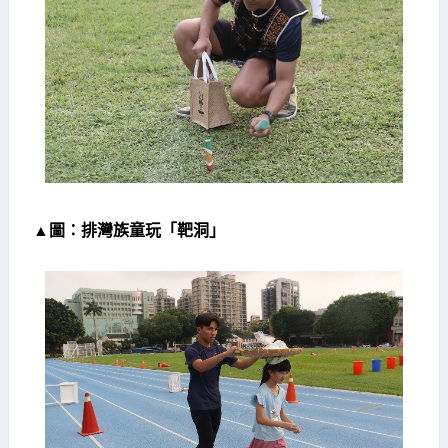
▲圖：排灣族童玩「靶洞」