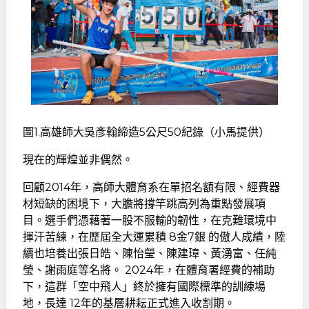
圖1.高雄師大吳彥翰締造5公尺50紀錄（小馬提供）
現在的輝煌並非偶然。
回顧2014年，高師大體育系在單招名額有限、經費器
材短缺的困境下，大膽將撐竿跳高列為重點發展項
目。選手們憑藉著一股不服輸的韌性，在克難環境中
揮汗苦練，在歷屆全大運累積 8金7銀 的傲人成績，陸
續也培養出張日皓、陳怡瑩、陳建璋、黃湧富、任純
瑩、謝雨庭等名將。 2024年，在體育署經費的補助
下，這群「空中飛人」終於擁有國際標準的訓練場
地，長達 12年的基層耕耘正式進入收割期。