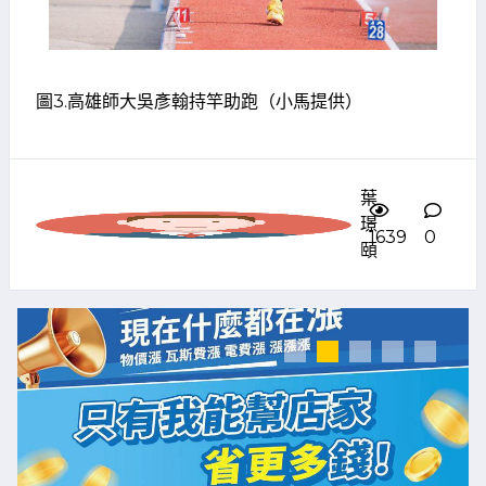
圖3.高雄師大吳彥翰持竿助跑（小馬提供）
葉
璟
1639
0
頤