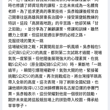
時也修讀了師資培育的課程，立志未來成為一名體育
老師。為了追求更高的專業技術，吳彥翰課後經常自
己開車往返高雄與屏東長治國中，接受葉健銘教練的
特訓。這段「高屏兩地跑」的辛苦路，他卻笑稱「甘
之如飴」，並分享為了兼顧課業、修課和訓練，雖然
體力上很累，但這就是通往夢想的必經之路。
克服逆境的驚天一跳
這場破紀錄之戰，其實開局並非一帆風順。吳彥翰在5
公尺與5公尺20的高度，都到第二次試跳才過關，現場
氣氛一度緊張。但他隨後展現強大的心理素質，在挑
戰5公尺40（原全國紀錄5公尺38）時，果斷地「一跳
過竿」，瞬間引爆現場歡呼！氣勢大開的他，緊接著
挑戰5公尺50的高度，再次挑戰成功，將台灣撐竿跳高
帶入全新的高度。這次表現，除了刷新全國紀錄，也
讓他順利取得U23亞洲錦標賽與名古屋亞運的參賽門
票。吳彥翰表示，這份榮耀對他是一個很好的鼓勵，
期許未來能將這股競技場上的拼勁帶入校園，傳承給
莘莘學子。