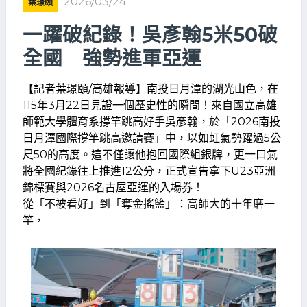
2026/03/24
葉璟頤
一躍破紀錄！吳彥翰5米50破
全國 強勢進軍亞運
【記者葉璟頤/高雄報導】南投日月潭的湖光山色，在
115年3月22日見證一個歷史性的瞬間！來自國立高雄
師範大學體育系撐竿跳高好手吳彥翰，於「2026南投
日月潭國際撐竿跳高邀請賽」中，以如虹氣勢躍過5公
尺50的高度。這不僅讓他抱回國際組銀牌，更一口氣
將全國紀錄往上推進12公分，正式宣告拿下U23亞洲
錦標賽與2026名古屋亞運的入場券！
從「不被看好」到「奪金搖籃」：高師大的十年磨一
竿，