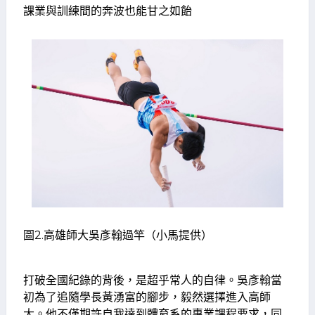
課業與訓練間的奔波也能甘之如飴
圖2.高雄師大吳彥翰過竿（小馬提供）
打破全國紀錄的背後，是超乎常人的自律。吳彥翰當
初為了追隨學長黃湧富的腳步，毅然選擇進入高師
大。他不僅期許自我達到體育系的專業課程要求，同