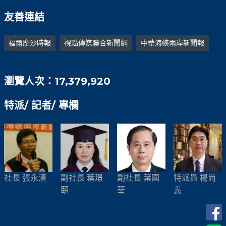
友善連結
福爾摩沙時報
視點傳媒聯合新聞網
中華海峽兩岸新聞報
瀏覽人次：17,379,920
特派/ 記者/ 專欄
社長 張永漢
副社長 葉璟
副社長 葉國
特派員 楊尚
頤
華
義