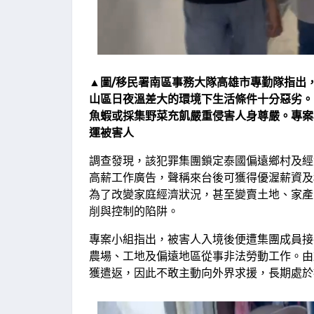
▲圖/移民署南區事務大隊高雄市專勤隊指出
山區日夜溫差大的環境下生活條件十分惡劣。
魚蝦或採集野菜充飢嚴重侵害人身尊嚴。專案
運被害人
調查發現，該犯罪集團鎖定泰國偏遠鄉村及經
高薪工作廣告，聲稱來台後可獲得優渥薪資及
為了改變家庭經濟狀況，甚至變賣土地、家產
削與控制的陷阱。
專案小組指出，被害人入境後便遭集團成員接
農場、工地及偏遠地區從事非法勞動工作。由
獲遣返，因此不敢主動向外界求援，長期處於