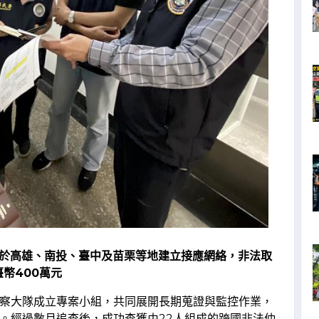
別於高雄、南投、臺中及苗栗等地建立接應網絡，非法取
幣400萬元
察大隊成立專案小組，共同展開長期蒐證與監控作業，
。經過數月追查後，成功查獲由22人組成的跨國非法仲