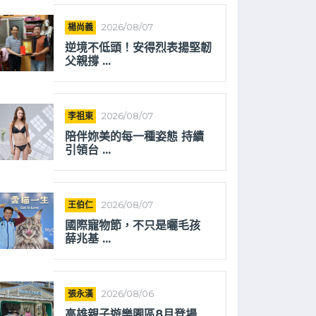
楊尚義
2026/08/07
逆境不低頭！安得烈表揚堅韌
父親撐 ...
李祖東
2026/08/07
陪伴妳美的每一種姿態 持續
引領台 ...
王伯仁
2026/08/07
國際寵物節，不只是曬毛孩
薛兆基 ...
張永漢
2026/08/06
高雄親子遊樂園區8月登場