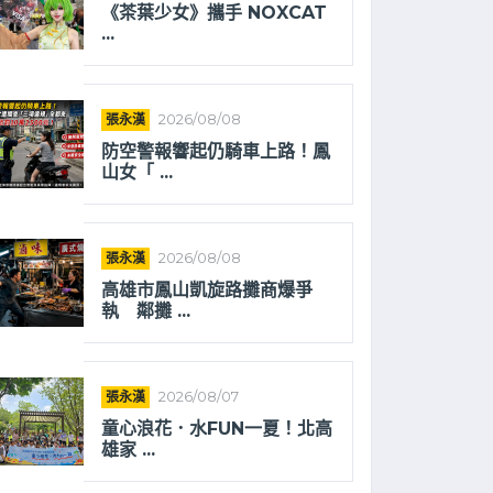
《茶葉少女》攜手 NOXCAT
...
張永漢
2026/08/08
防空警報響起仍騎車上路！鳳
山女「 ...
張永漢
2026/08/08
高雄市鳳山凱旋路攤商爆爭
執 鄰攤 ...
張永漢
2026/08/07
童心浪花．水FUN一夏！北高
雄家 ...