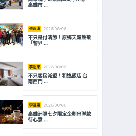
高雄市 ...
張永漢
2026/08/06
不只是付清節！原鄉天籟致敬
「警界 ...
李祖東
2026/08/06
不只客房減塑！和逸飯店·台
南西門 ...
李祖東
2026/08/06
高雄洲際七夕限定企劃串聯款
待心意 ...