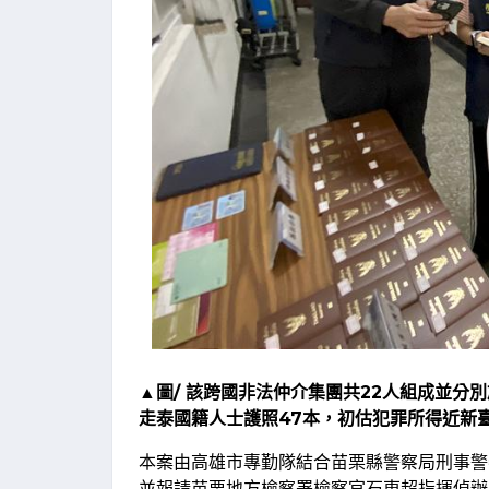
▲圖/ 該跨國非法仲介集團共22人組成並分
走泰國籍人士護照47本，初估犯罪所得近新臺
本案由高雄市專勤隊結合苗栗縣警察局刑事警
並報請苗栗地方檢察署檢察官石東超指揮偵辦