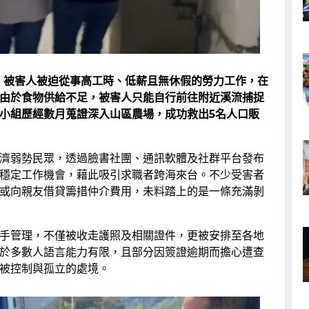
，被害人被迫從事高工時、低薪且無休假的勞力工作，在
由於食物供給不足，被害人只能自行前往附近溪流捕捉
小組歷經數月蒐證深入山區農場，成功救出5名人口販
濟弱勢民眾，透過臉書社團、通訊軟體及社群平台發布
穩定工作機會，藉此吸引求職者跨海來台。不少受害者
或向親友借貸籌措仲介費用，未料踏上的是一條充滿剝
手管理，不僅被收走護照及相關證件，更被安排至各地
於多數人語言能力有限，且部分因簽證逾期而擔心遭查
被控制與孤立的處境。