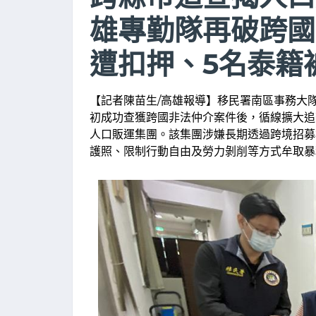
雄專勤隊再破跨國
遭扣押、5名泰籍
【記者陳苗生/高雄報導】移民署南區事務大
初成功查獲跨國非法仲介案件後，循線擴大追
人口販運集團。該集團涉嫌長期透過跨境招募
護照、限制行動自由及勞力剝削等方式牟取暴