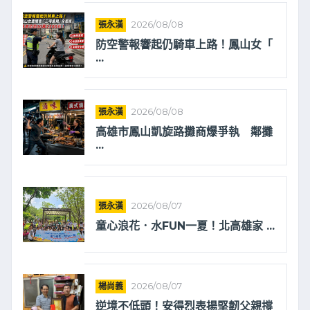
張永漢
2026/08/08
防空警報響起仍騎車上路！鳳山女「
...
張永漢
2026/08/08
高雄市鳳山凱旋路攤商爆爭執 鄰攤
...
張永漢
2026/08/07
童心浪花．水FUN一夏！北高雄家 ...
楊尚義
2026/08/07
逆境不低頭！安得烈表揚堅韌父親撐