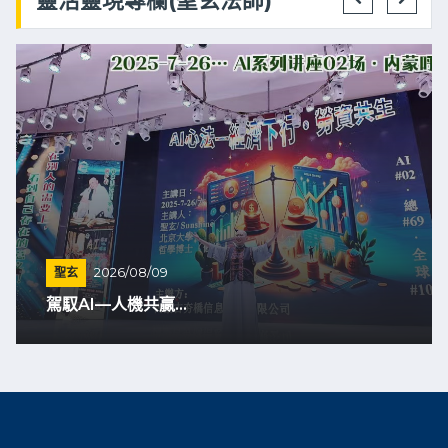
靈活靈現專欄(聖玄法師)
聖玄
2026/08/09
駕馭AI—人機共贏...