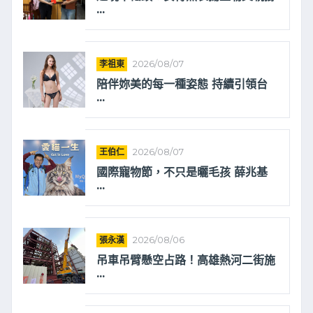
...
李祖東
2026/08/07
陪伴妳美的每一種姿態 持續引領台
...
王伯仁
2026/08/07
國際寵物節，不只是曬毛孩 薛兆基
...
張永漢
2026/08/06
吊車吊臂懸空占路！高雄熱河二街施
...