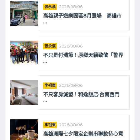
張永漢
2026/08/06
高雄親子遊樂園區8月登場 高雄市
...
張永漢
2026/08/06
不只是付清節！原鄉天籟致敬「警界
...
李祖東
2026/08/06
不只客房減塑！和逸飯店·台南西門
...
李祖東
2026/08/06
高雄洲際七夕限定企劃串聯款待心意
...