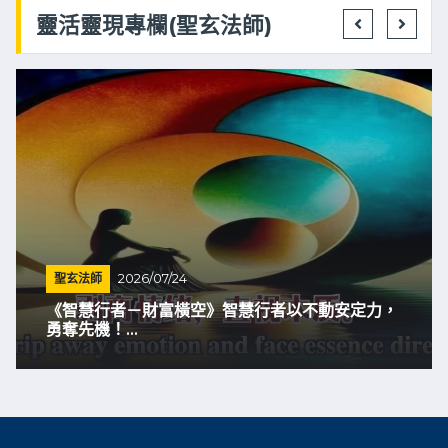
靈活靈現專欄(聖玄法師)
聖玄法師
2026/07/24
《智慧行者－財富橫空》智慧行者以不動安定力，
勇奪先機！...