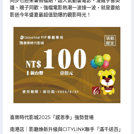
同步也迎來暑假檔期，超人氣動畫電影、漫威宇宙英
雄、親子同歡，強檔電影熱潮一波接一波，就是要給
影迷今年盛夏最超值勁爆的觀影時光！
喜樂時代影城2025「感恩季」強勢登場
南港店｜影廳煥新升級與CITYLINK聯手「滿千送百」