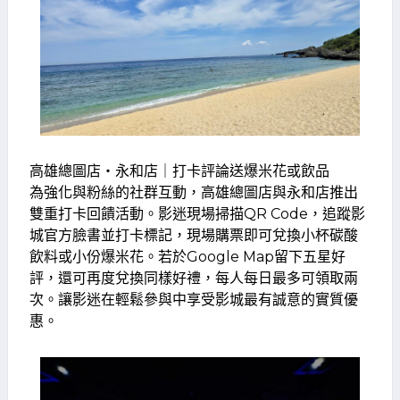
高雄總圖店・永和店｜打卡評論送爆米花或飲品
為強化與粉絲的社群互動，高雄總圖店與永和店推出
雙重打卡回饋活動。影迷現場掃描QR Code，追蹤影
城官方臉書並打卡標記，現場購票即可兌換小杯碳酸
飲料或小份爆米花。若於Google Map留下五星好
評，還可再度兌換同樣好禮，每人每日最多可領取兩
次。讓影迷在輕鬆參與中享受影城最有誠意的實質優
惠。