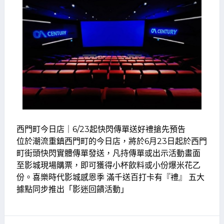
西門町今日店｜6/23起快閃傳單送好禮搶先預告
位於潮流重鎮西門町的今日店，將於6月23日起於西門
町街頭快閃實體傳單發送，凡持傳單或出示活動畫面
至影城現場購票，即可獲得小杯飲料或小份爆米花乙
份。喜樂時代影城感恩季 滿千送百打卡有『禮』 五大
據點同步推出「影迷回饋活動」