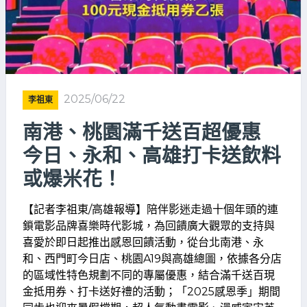
2025/06/22
李祖東
南港、桃園滿千送百超優惠
今日、永和、高雄打卡送飲料
或爆米花！
【記者李祖東/高雄報導】陪伴影迷走過十個年頭的連
鎖電影品牌喜樂時代影城，為回饋廣大觀眾的支持與
喜愛於即日起推出感恩回饋活動，從台北南港、永
和、西門町今日店、桃園A19與高雄總圖，依據各分店
的區域性特色規劃不同的專屬優惠，結合滿千送百現
金抵用券、打卡送好禮的活動；「2025感恩季」期間