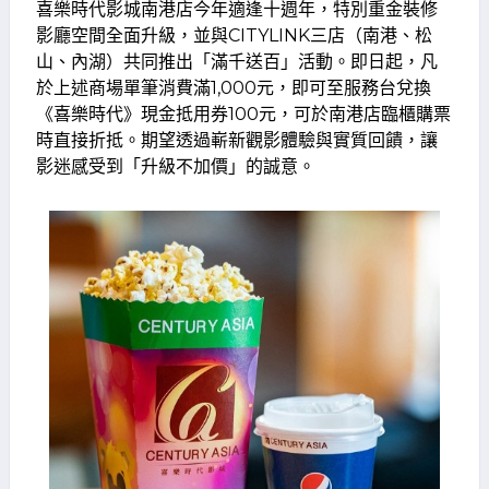
喜樂時代影城南港店今年適逢十週年，特別重金裝修
影廳空間全面升級，並與CITYLINK三店（南港、松
山、內湖）共同推出「滿千送百」活動。即日起，凡
於上述商場單筆消費滿1,000元，即可至服務台兌換
《喜樂時代》現金抵用券100元，可於南港店臨櫃購票
時直接折抵。期望透過嶄新觀影體驗與實質回饋，讓
影迷感受到「升級不加價」的誠意。