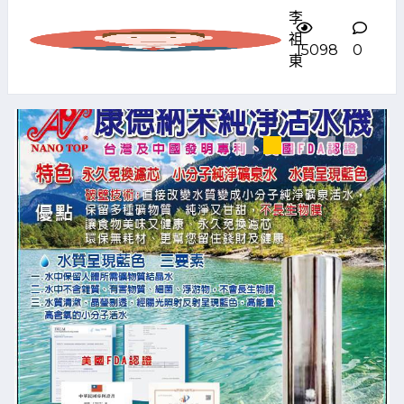
李
祖
15098
0
東