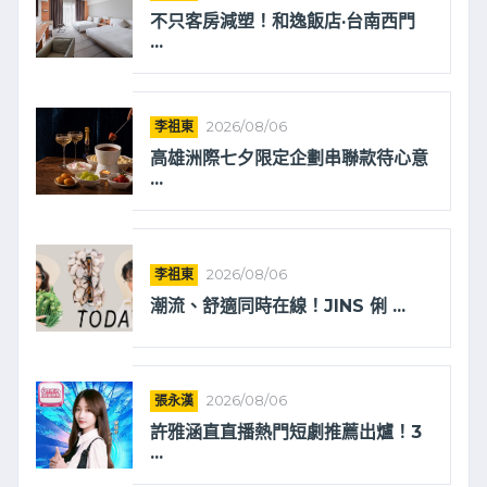
不只客房減塑！和逸飯店·台南西門
...
李祖東
2026/08/06
高雄洲際七夕限定企劃串聯款待心意
...
李祖東
2026/08/06
潮流、舒適同時在線！JINS 俐 ...
張永漢
2026/08/06
許雅涵直直播熱門短劇推薦出爐！3
...