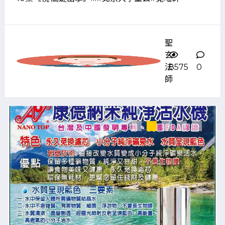
聖
玄
法
8575
0
師