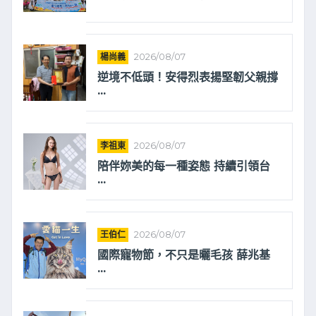
楊尚義
2026/08/07
逆境不低頭！安得烈表揚堅韌父親撐
...
李祖東
2026/08/07
陪伴妳美的每一種姿態 持續引領台
...
王伯仁
2026/08/07
國際寵物節，不只是曬毛孩 薛兆基
...