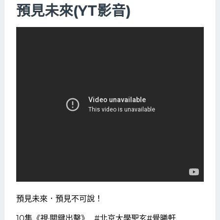
預見未來(YT影音)
預見未來．預見不可說！
10集《視·關鍵出擊》…#北京大學聖玄#覺曦軒