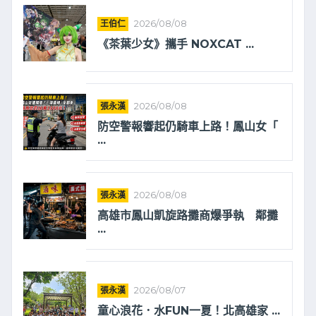
王伯仁
2026/08/08
《茶葉少女》攜手 NOXCAT ...
張永漢
2026/08/08
防空警報響起仍騎車上路！鳳山女「
...
張永漢
2026/08/08
高雄市鳳山凱旋路攤商爆爭執 鄰攤
...
張永漢
2026/08/07
童心浪花．水FUN一夏！北高雄家 ...