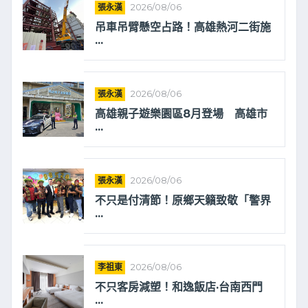
張永漢
2026/08/06
吊車吊臂懸空占路！高雄熱河二街施
...
張永漢
2026/08/06
高雄親子遊樂園區8月登場 高雄市
...
張永漢
2026/08/06
不只是付清節！原鄉天籟致敬「警界
...
李祖東
2026/08/06
不只客房減塑！和逸飯店·台南西門
...