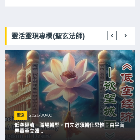
靈活靈現專欄(聖玄法師)
聖玄
2026/08/09
低空經濟－職場轉型，首先必須轉化思惟：由平面
昇華至立體...