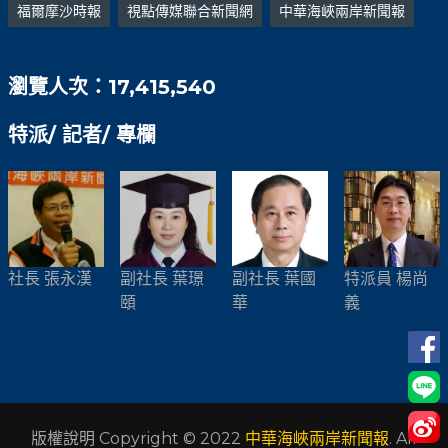
福爾摩沙時報
視點傳媒聯合新聞網
中華海峽兩岸新聞報
瀏覽人次：17,415,540
特派/ 記者/ 專欄
社長 張永漢
副社長 葉璟
副社長 葉國
特派員 楊尚
頤
華
義
版權說明 Copyright © 2022
中華海峽兩岸新聞報
. All