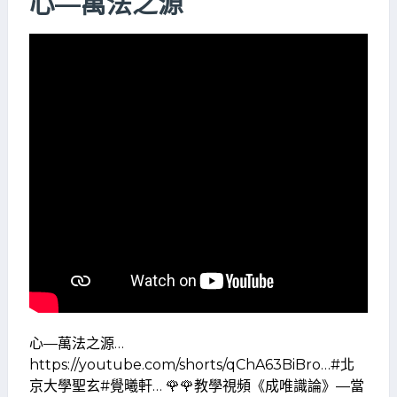
心—萬法之源
心—萬法之源…
https://youtube.com/shorts/qChA63BiBro…#北
京大學聖玄#覺曦軒… 🌹🌹教學視頻《成唯識論》—當