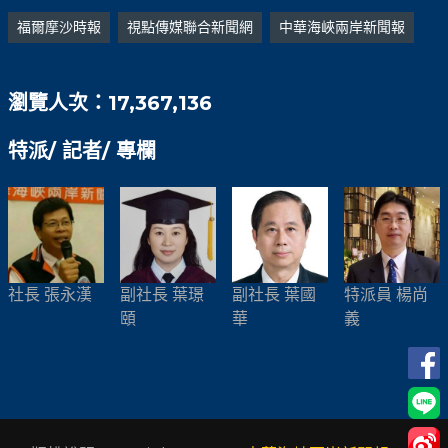
福爾摩沙時報
視點傳媒聯合新聞網
中華海峽兩岸新聞報
瀏覽人次：17,367,136
特派/ 記者/ 專欄
社長 張永漢
副社長 葉璟
副社長 葉國
特派員 楊尚
頤
華
義